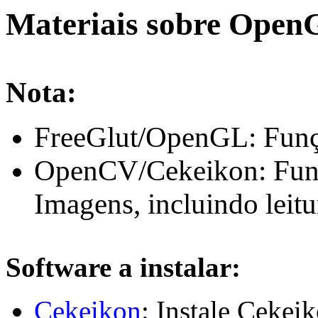
Materiais sobre Open
Nota:
FreeGlut/OpenGL: Funç
OpenCV/Cekeikon: Funç
Imagens, incluindo leitu
Software a instalar:
Cekeikon
: Instale Cekei