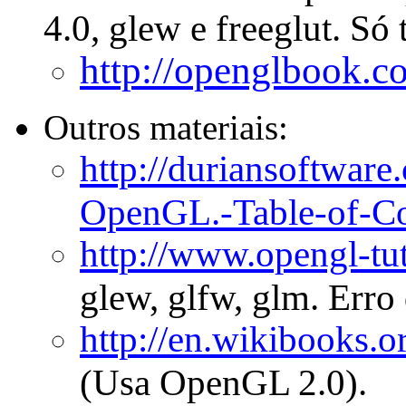
4.0, glew e freeglut. Só 
http://openglbook.c
Outros materiais:
http://duriansoftwar
OpenGL.-Table-of-Co
http://www.opengl-tut
glew, glfw, glm. Err
http://en.wikibooks
(Usa OpenGL 2.0).